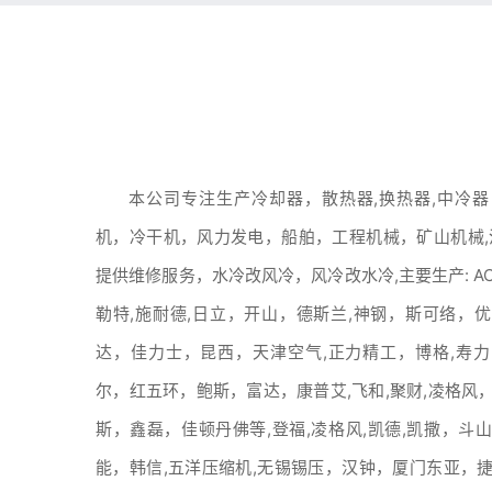
本公司专注生产冷却器，散热器,换热器,中冷
机，冷干机，风力发电，船舶，工程机械，矿山机械,
提供维修服务，水冷改风冷，风冷改水冷,主要生产: AC,l
勒特,施耐德,日立，开山，德斯兰,神钢，斯可络，
达，佳力士，昆西，天津空气,正力精工，博格,寿
尔，红五环，鲍斯，富达，康普艾,飞和,聚财,凌格风
斯，鑫磊，佳顿丹佛等,登福,凌格风,凯德,凯撒，斗
能，韩信,五洋压缩机,无锡锡压，汉钟，厦门东亚，