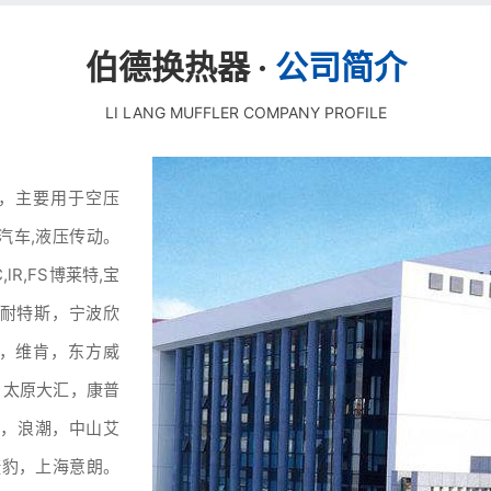
伯德换热器 ·
公司简介
LI LANG MUFFLER COMPANY PROFILE
器，主要用于空压
汽车,液压传动。
R,FS博莱特,宝
优耐特斯，宁波欣
力，维肯，东方威
，太原大汇，康普
山，浪潮，中山艾
捷豹，上海意朗。