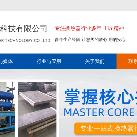
科技有限公司
专注换热器行业多年 工匠精神
多年生产经险 让您买的放心 用的安心
R TECHNOLOGY CO., LTD
与媒体
行业与应用
关于我们
联