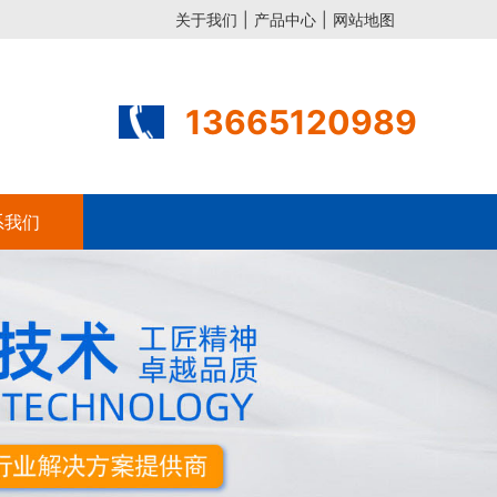
关于我们
|
产品中心
|
网站地图
13665120989
系我们